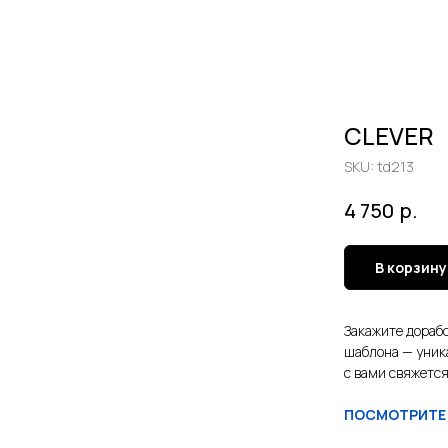
CLEVER
SKU:
td213
р.
4 750
В корзину
Закажите дорабо
шаблона — уник
с вами свяжется
ПОСМОТРИТЕ