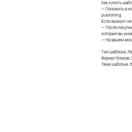
Как купить шабл
— Положить в ко
publishing.
Если аккаунт не
— После покупк
который вы ука
— На вашем акка
Тип шаблона: Л
Формат блоков: 
Тема шаблона: 