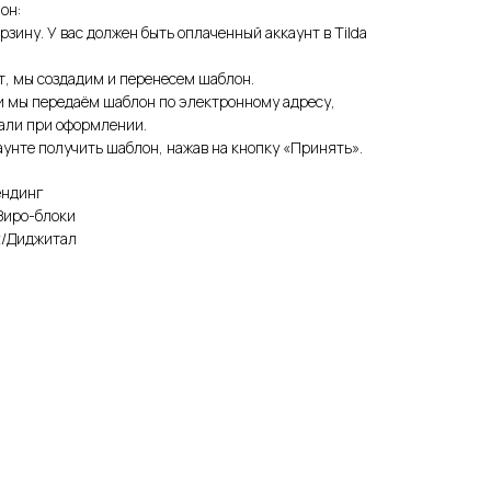
он:
рзину. У вас должен быть оплаченный аккаунт в Tilda
т, мы создадим и перенесем шаблон.
и мы передаём шаблон по электронному адресу,
зали при оформлении.
унте получить шаблон, нажав на кнопку «Принять».
ендинг
Зиро-блоки
It/Диджитал