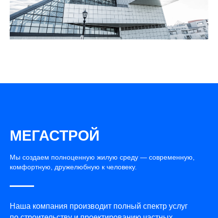
МЕГАСТРОЙ
Мы создаем полноценную жилую среду — современную,
комфортную, дружелюбную к человеку.
Наша компания производит полный спектр услуг
по строительству и проектированию частных