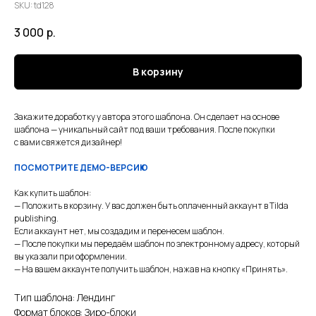
SKU:
td128
3 000
р.
В корзину
Закажите доработку у автора этого шаблона. Он сделает на основе
шаблона — уникальный сайт под ваши требования. После покупки
с вами свяжется дизайнер!
ПОСМОТРИТЕ ДЕМО-ВЕРСИЮ
Как купить шаблон:
— Положить в корзину. У вас должен быть оплаченный аккаунт в Tilda
publishing.
Если аккаунт нет, мы создадим и перенесем шаблон.
— После покупки мы передаём шаблон по электронному адресу, который
вы указали при оформлении.
— На вашем аккаунте получить шаблон, нажав на кнопку «Принять».
Тип шаблона: Лендинг
Формат блоков: Зиро-блоки