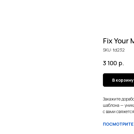
Fix Your 
SKU:
td232
р.
3 100
В корзину
Закажите дорабо
шаблона — уник
с вами свяжется
ПОСМОТРИТЕ