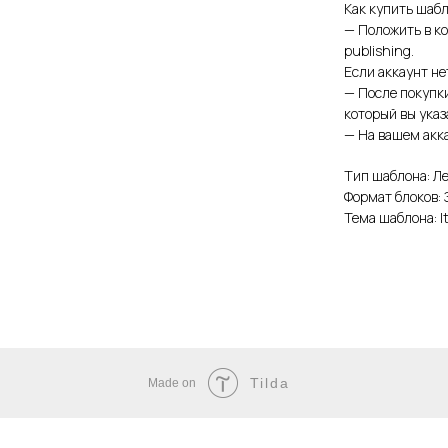
Как купить шабл
— Положить в ко
publishing.
Если аккаунт не
— После покупк
который вы ука
— На вашем акка
Тип шаблона: Л
Формат блоков: 
Тема шаблона: 
Tilda
Made on