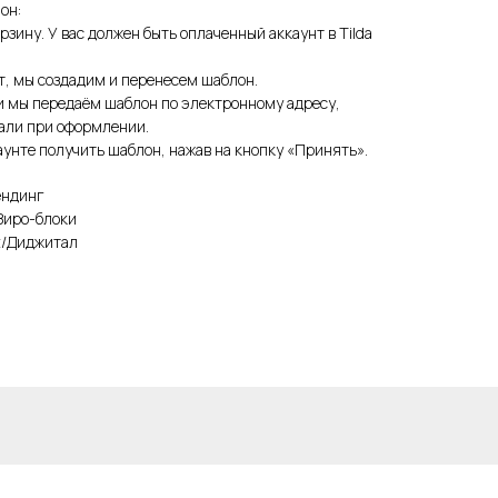
он:
рзину. У вас должен быть оплаченный аккаунт в Tilda
т, мы создадим и перенесем шаблон.
и мы передаём шаблон по электронному адресу,
зали при оформлении.
унте получить шаблон, нажав на кнопку «Принять».
ендинг
Зиро-блоки
It/Диджитал