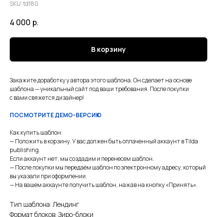
SKU:
td180
4 000
р.
В корзину
Закажите доработку у автора этого шаблона. Он сделает на основе
шаблона — уникальный сайт под ваши требования. После покупки
с вами свяжется дизайнер!
ПОСМОТРИТЕ ДЕМО-ВЕРСИЮ
Как купить шаблон:
— Положить в корзину. У вас должен быть оплаченный аккаунт в Tilda
publishing.
Если аккаунт нет, мы создадим и перенесем шаблон.
— После покупки мы передаём шаблон по электронному адресу, который
вы указали при оформлении.
— На вашем аккаунте получить шаблон, нажав на кнопку «Принять».
Тип шаблона: Лендинг
Формат блоков: Зиро-блоки