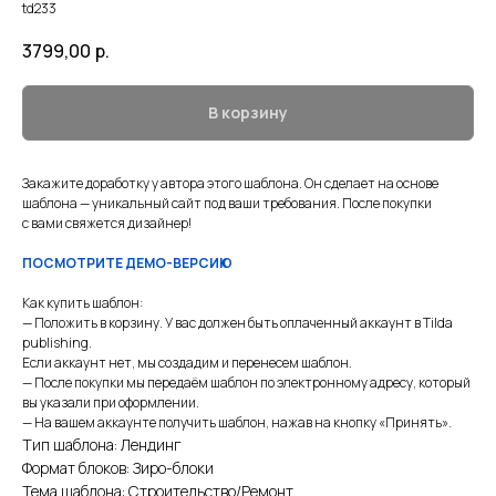
td233
3799,00
р.
В корзину
Закажите доработку у автора этого шаблона. Он сделает на основе
шаблона — уникальный сайт под ваши требования. После покупки
с вами свяжется дизайнер!
ПОСМОТРИТЕ ДЕМО-ВЕРСИЮ
Как купить шаблон:
— Положить в корзину. У вас должен быть оплаченный аккаунт в Tilda
publishing.
Если аккаунт нет, мы создадим и перенесем шаблон.
— После покупки мы передаём шаблон по электронному адресу, который
вы указали при оформлении.
— На вашем аккаунте получить шаблон, нажав на кнопку «Принять».
Тип шаблона: Лендинг
Формат блоков: Зиро-блоки
Тема шаблона: Строительство/Ремонт