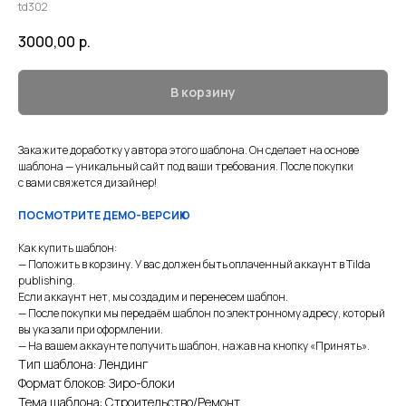
td302
3000,00
р.
В корзину
Закажите доработку у автора этого шаблона. Он сделает на основе
шаблона — уникальный сайт под ваши требования. После покупки
с вами свяжется дизайнер!
ПОСМОТРИТЕ ДЕМО-ВЕРСИЮ
Как купить шаблон:
— Положить в корзину. У вас должен быть оплаченный аккаунт в Tilda
publishing.
Если аккаунт нет, мы создадим и перенесем шаблон.
— После покупки мы передаём шаблон по электронному адресу, который
вы указали при оформлении.
— На вашем аккаунте получить шаблон, нажав на кнопку «Принять».
Тип шаблона: Лендинг
Формат блоков: Зиро-блоки
Тема шаблона: Строительство/Ремонт