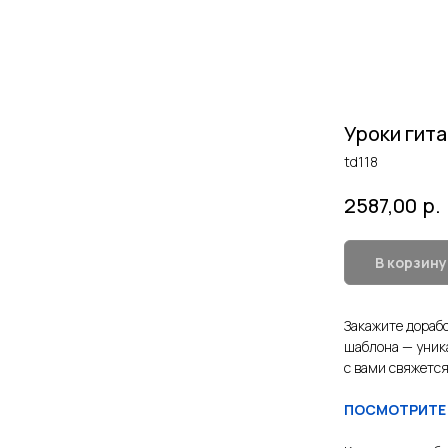
Уроки гит
td118
р.
2587,00
В корзину
Закажите дорабо
шаблона — уник
с вами свяжется
ПОСМОТРИТЕ