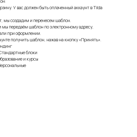
он:
рзину. У вас должен быть оплаченный аккаунт в Tilda
т, мы создадим и перенесем шаблон.
и мы передаём шаблон по электронному адресу,
зали при оформлении.
унте получить шаблон, нажав на кнопку «Принять».
ендинг
 Стандартные блоки
Образование и курсы
Персональные