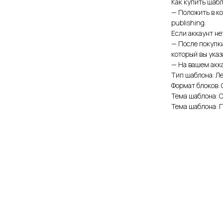
Как купить шабл
— Положить в ко
publishing.
Если аккаунт не
— После покупк
который вы ука
— На вашем акка
Тип шаблона: Л
Формат блоков:
Тема шаблона: 
Тема шаблона: 