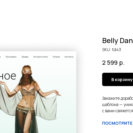
Belly Da
SKU:
td43
р.
2 599
В корзину
Закажите дорабо
шаблона — уник
с вами свяжется
ПОСМОТРИТЕ