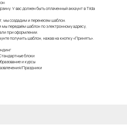
он:
рзину. У вас должен быть оплаченный аккаунт в Tilda
т, мы создадим и перенесем шаблон.
и мы передаём шаблон по электронному адресу,
зали при оформлении.
унте получить шаблон, нажав на кнопку «Принять».
ендинг
 Стандартные блоки
Образование и курсы
Развлечения/Праздники