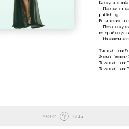
Как купить шабл
— Положить в ко
publishing.
Если аккаунт не
— После покупк
который вы ука
— На вашем акка
Тип шаблона: Л
Формат блоков:
Тема шаблона: 
Тема шаблона: 
Tilda
Made on