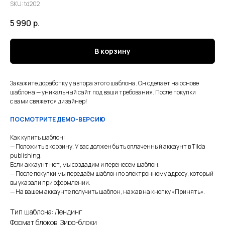
SKU:
td202
5 990
р.
В корзину
Закажите доработку у автора этого шаблона. Он сделает на основе
шаблона — уникальный сайт под ваши требования. После покупки
с вами свяжется дизайнер!
ПОСМОТРИТЕ ДЕМО-ВЕРСИЮ
Как купить шаблон:
— Положить в корзину. У вас должен быть оплаченный аккаунт в Tilda
publishing.
Если аккаунт нет, мы создадим и перенесем шаблон.
— После покупки мы передаём шаблон по электронному адресу, который
вы указали при оформлении.
— На вашем аккаунте получить шаблон, нажав на кнопку «Принять».
Тип шаблона: Лендинг
Формат блоков: Зиро-блоки