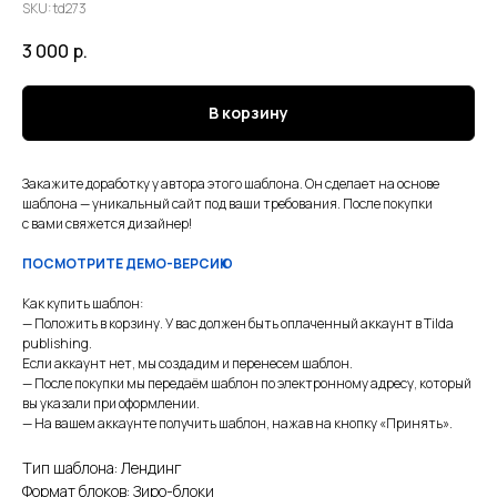
SKU:
td273
3 000
р.
В корзину
Закажите доработку у автора этого шаблона. Он сделает на основе
шаблона — уникальный сайт под ваши требования. После покупки
с вами свяжется дизайнер!
ПОСМОТРИТЕ ДЕМО-ВЕРСИЮ
Как купить шаблон:
— Положить в корзину. У вас должен быть оплаченный аккаунт в Tilda
publishing.
Если аккаунт нет, мы создадим и перенесем шаблон.
— После покупки мы передаём шаблон по электронному адресу, который
вы указали при оформлении.
— На вашем аккаунте получить шаблон, нажав на кнопку «Принять».
Тип шаблона: Лендинг
Формат блоков: Зиро-блоки