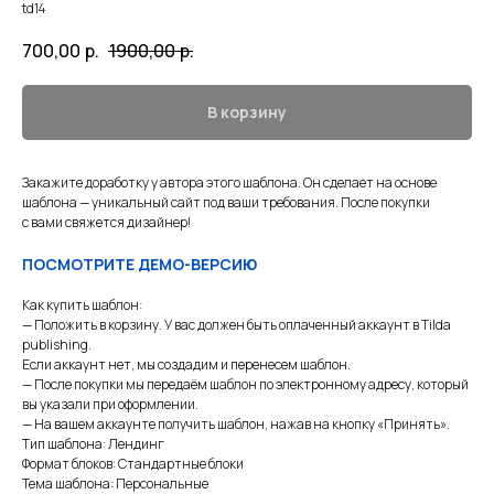
td14
700,00
р.
1900,00
р.
В корзину
Закажите доработку у автора этого шаблона. Он сделает на основе
шаблона — уникальный сайт под ваши требования. После покупки
с вами свяжется дизайнер!
ПОСМОТРИТЕ ДЕМО-ВЕРСИЮ
Как купить шаблон:
— Положить в корзину. У вас должен быть оплаченный аккаунт в Tilda
publishing.
Если аккаунт нет, мы создадим и перенесем шаблон.
— После покупки мы передаём шаблон по электронному адресу, который
вы указали при оформлении.
— На вашем аккаунте получить шаблон, нажав на кнопку «Принять».
Тип шаблона: Лендинг
Формат блоков: Стандартные блоки
Тема шаблона: Персональные